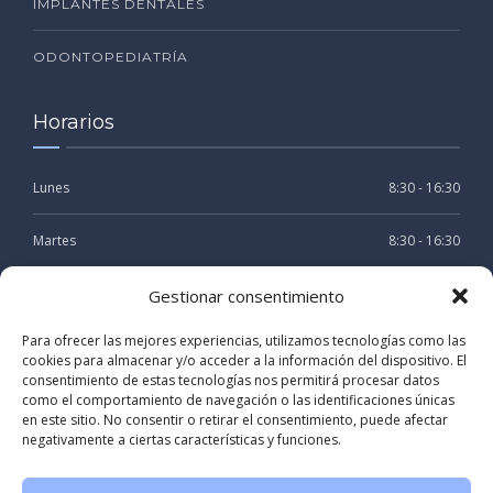
IMPLANTES DENTALES
ODONTOPEDIATRÍA
Horarios
Lunes
8:30 - 16:30
Martes
8:30 - 16:30
Miercoles
8:30 - 16:30
Gestionar consentimiento
Para ofrecer las mejores experiencias, utilizamos tecnologías como las
Jueves
8:30 - 16:30
cookies para almacenar y/o acceder a la información del dispositivo. El
consentimiento de estas tecnologías nos permitirá procesar datos
Viernes
8:30 - 15:30
como el comportamiento de navegación o las identificaciones únicas
en este sitio. No consentir o retirar el consentimiento, puede afectar
negativamente a ciertas características y funciones.