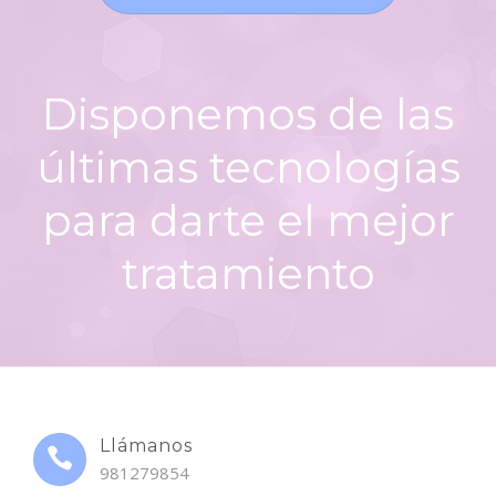
Disponemos de las
últimas tecnologías
para darte el mejor
tratamiento
Llámanos
981279854