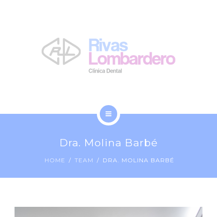
LA CLÍNICA
NOSOTROS
BLOG
CONTACTO
INICIO
Dra. Molina Barbé
TRATAMIENTOS
HOME
TEAM
DRA. MOLINA BARBÉ
LA CLÍNICA
NOSOTROS