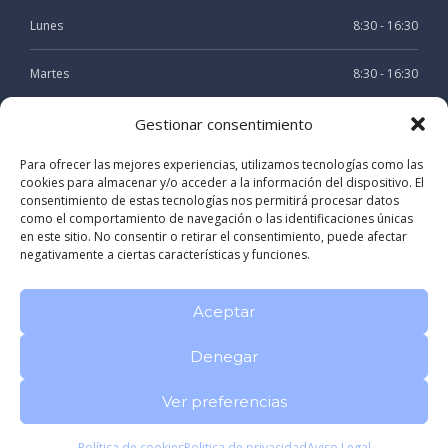
Lunes
8:30 - 16:30
Martes
8:30 - 16:30
Miercoles
8:30 - 16:30
Gestionar consentimiento
Para ofrecer las mejores experiencias, utilizamos tecnologías como las
Jueves
8:30 - 16:30
cookies para almacenar y/o acceder a la información del dispositivo. El
consentimiento de estas tecnologías nos permitirá procesar datos
Viernes
8:30 - 15:30
como el comportamiento de navegación o las identificaciones únicas
en este sitio. No consentir o retirar el consentimiento, puede afectar
negativamente a ciertas características y funciones.
Aceptar
Denegar
Registro sanitario: C-15-002804
Politica de privacidad
Aviso
Legal
Ver preferencias
CLINICA DENTAL RIVAS LOMBARDERO en A CORUÑA Galicia
|
Dentista especialista en Odontología y Periodoncia en A Coruña
|
Clínica Dental en A Coruña especializada en Estética Dental
|
Dentista experta en Odontología avanzada y Endodoncia
|
Clínica
Dental en A Coruña
|
Tratamientos de Odontología y Estética Dental en A Coruña
|
Dentista Doctor en Medicina y Cirugía en A
Coruña
|
Aparatología de la Clínica Dental en A Coruña
|
Implante Dental de alta calidad
|
Blog de Odontología
|
Dentista especialista
Política de cookies
Politica de privacidad
Aviso Legal