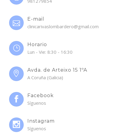
981279854
E-mail
clinicarivaslombardero@gmail.com
Horario
Lun - Vie: 8:30 - 16:30
Avda. de Arteixo 15 1ºA
A Coruña (Galicia)
Facebook
Síguenos
Instagram
Síguenos