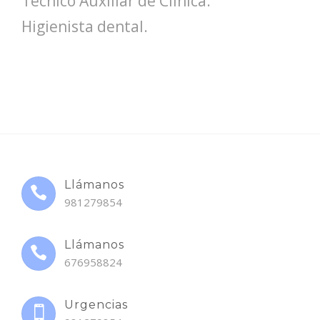
Técnico Auxiliar de Clínica.
Higienista dental.
Llámanos
981279854
Llámanos
676958824
Urgencias