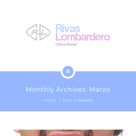
LA CLÍNICA
NOSOTROS
BLOG
CONTACTO
INICIO
Monthly Archives: Marzo
TRATAMIENTOS
HOME
2021
MARZO
LA CLÍNICA
NOSOTROS