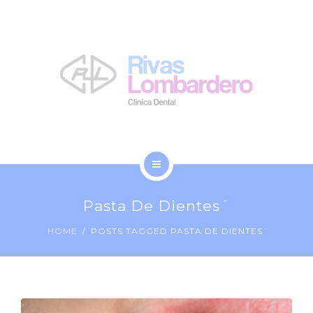
LA CLÍNICA
NOSOTROS
BLOG
CONTACTO
INICIO
Pasta De Dientes´
TRATAMIENTOS
HOME
POSTS TAGGED PASTA DE DIENTES´
LA CLÍNICA
NOSOTROS