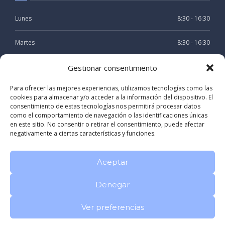
Lunes
8:30 - 16:30
Martes
8:30 - 16:30
Miercoles
8:30 - 16:30
Gestionar consentimiento
Para ofrecer las mejores experiencias, utilizamos tecnologías como las
Jueves
8:30 - 16:30
cookies para almacenar y/o acceder a la información del dispositivo. El
consentimiento de estas tecnologías nos permitirá procesar datos
Viernes
8:30 - 15:30
como el comportamiento de navegación o las identificaciones únicas
en este sitio. No consentir o retirar el consentimiento, puede afectar
negativamente a ciertas características y funciones.
Aceptar
Denegar
Registro sanitario: C-15-002804
Politica de privacidad
Aviso
Legal
Ver preferencias
CLINICA DENTAL RIVAS LOMBARDERO en A CORUÑA Galicia
|
Dentista especialista en Odontología y Periodoncia en A Coruña
|
Clínica Dental en A Coruña especializada en Estética Dental
|
Dentista experta en Odontología avanzada y Endodoncia
|
Clínica
Dental en A Coruña
|
Tratamientos de Odontología y Estética Dental en A Coruña
|
Dentista Doctor en Medicina y Cirugía en A