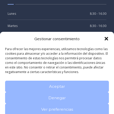
Lunes
8:30 - 16:30
Martes
8:30 - 16:30
Miercoles
8:30 - 16:30
Gestionar consentimiento
Para ofrecer las mejores experiencias, utilizamos tecnologías como las
Jueves
8:30 - 16:30
cookies para almacenar y/o acceder a la información del dispositivo. El
consentimiento de estas tecnologías nos permitirá procesar datos
Viernes
8:30 - 15:30
como el comportamiento de navegación o las identificaciones únicas
en este sitio. No consentir o retirar el consentimiento, puede afectar
negativamente a ciertas características y funciones.
Aceptar
Denegar
Registro sanitario: C-15-002804
Politica de privacidad
Aviso
Legal
Ver preferencias
CLINICA DENTAL RIVAS LOMBARDERO en A CORUÑA Galicia
|
Dentista especialista en Odontología y Periodoncia en A Coruña