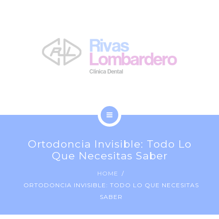
LA CLÍNICA
NOSOTROS
BLOG
CONTACTO
INICIO
Ortodoncia Invisible: Todo Lo
TRATAMIENTOS
Que Necesitas Saber
HOME
LA CLÍNICA
ORTODONCIA INVISIBLE: TODO LO QUE NECESITAS
SABER
NOSOTROS