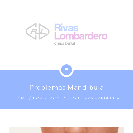
LA CLÍNICA
NOSOTROS
BLOG
CONTACTO
INICIO
Problemas Mandíbula
TRATAMIENTOS
HOME
POSTS TAGGED PROBLEMAS MANDÍBULA
LA CLÍNICA
NOSOTROS