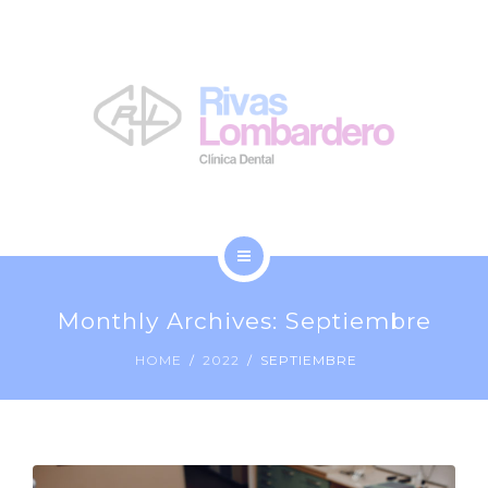
LA CLÍNICA
NOSOTROS
BLOG
CONTACTO
INICIO
Monthly Archives: Septiembre
TRATAMIENTOS
HOME
2022
SEPTIEMBRE
LA CLÍNICA
NOSOTROS