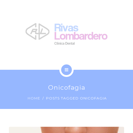
LA CLÍNICA
NOSOTROS
BLOG
CONTACTO
INICIO
Onicofagia
TRATAMIENTOS
HOME
POSTS TAGGED ONICOFAGIA
LA CLÍNICA
NOSOTROS