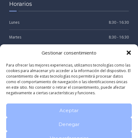
Horarios
Lunes
8:30 - 16:30
Martes
8:30 - 16:30
Miercoles
8:30 - 16:30
Gestionar consentimiento
Para ofrecer las mejores experiencias, utilizamos tecnologías como las
Jueves
8:30 - 16:30
cookies para almacenar y/o acceder a la información del dispositivo. El
consentimiento de estas tecnologías nos permitirá procesar datos
Viernes
8:30 - 15:30
como el comportamiento de navegación o las identificaciones únicas
en este sitio. No consentir o retirar el consentimiento, puede afectar
negativamente a ciertas características y funciones.
Aceptar
Denegar
Registro sanitario: C-15-002804
Politica de privacidad
Aviso
Legal