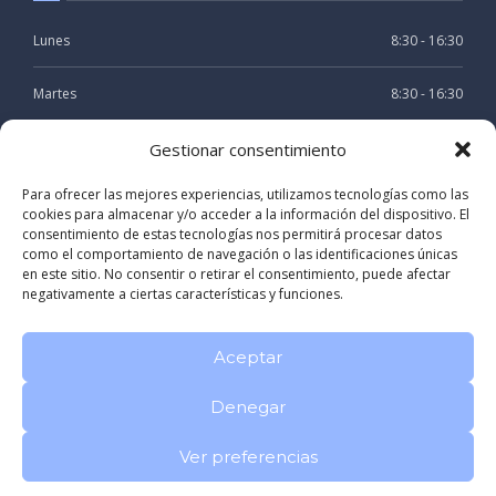
Lunes
8:30 - 16:30
Martes
8:30 - 16:30
Miercoles
8:30 - 16:30
Gestionar consentimiento
Para ofrecer las mejores experiencias, utilizamos tecnologías como las
Jueves
8:30 - 16:30
cookies para almacenar y/o acceder a la información del dispositivo. El
consentimiento de estas tecnologías nos permitirá procesar datos
Viernes
8:30 - 15:30
como el comportamiento de navegación o las identificaciones únicas
en este sitio. No consentir o retirar el consentimiento, puede afectar
negativamente a ciertas características y funciones.
Aceptar
Denegar
Registro sanitario: C-15-002804
Politica de privacidad
Aviso
Legal
Ver preferencias
CLINICA DENTAL RIVAS LOMBARDERO en A CORUÑA Galicia
|
Dentista especialista en Odontología y Periodoncia en A Coruña
|
Clínica Dental en A Coruña especializada en Estética Dental
|
Dentista experta en Odontología avanzada y Endodoncia
|
Clínica
Dental en A Coruña
|
Tratamientos de Odontología y Estética Dental en A Coruña
|
Dentista Doctor en Medicina y Cirugía en A