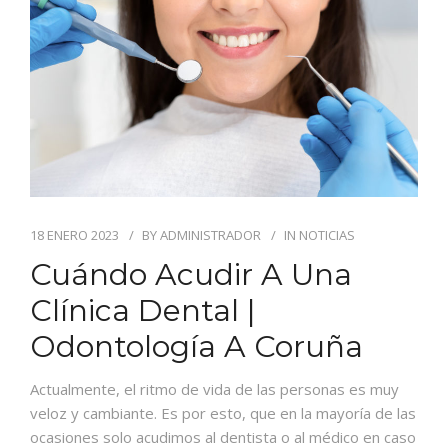
BLOG
CONTACTO
18 ENERO 2023
BY
ADMINISTRADOR
IN
NOTICIAS
Cuándo Acudir A Una
Clínica Dental |
Odontología A Coruña
Actualmente, el ritmo de vida de las personas es muy
veloz y cambiante. Es por esto, que en la mayoría de las
ocasiones solo acudimos al dentista o al médico en caso