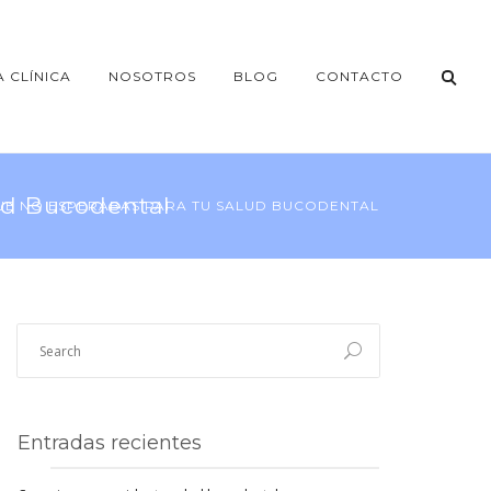
A CLÍNICA
NOSOTROS
BLOG
CONTACTO
ud Bucodental
QUE NO ESPERABAS PARA TU SALUD BUCODENTAL
Entradas recientes