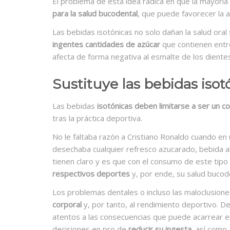
El problema de esta idea radica en que la mayorí
para la salud bucodental
, que puede favorecer la 
Las bebidas isotónicas no solo dañan la salud ora
ingentes cantidades de azúcar
que contienen entre 
afecta de forma negativa al esmalte de los diente
Sustituye las bebidas iso
Las bebidas
isotónicas deben limitarse a ser un 
tras la práctica deportiva.
No le faltaba razón a Cristiano Ronaldo cuando e
desechaba cualquier refresco azucarado, bebida alc
tienen claro y es que con el consumo de este tipo
respectivos deportes
y, por ende, su salud bucod
Los problemas dentales o incluso las maloclusi
corporal
y, por tanto, al rendimiento deportivo. D
atentos a las consecuencias que puede acarrear e
decisiones en pro de
reducir su ingesta
, así como,